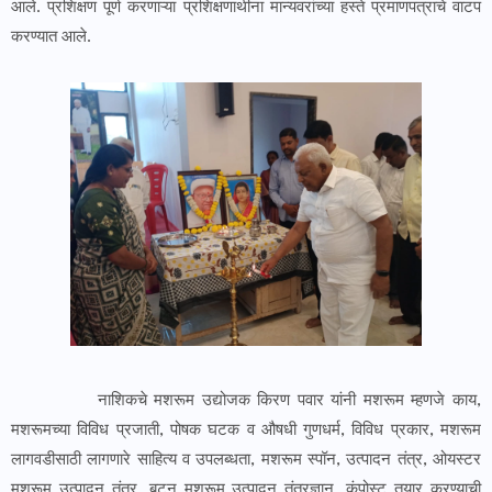
आले. प्रशिक्षण पूर्ण करणाऱ्या प्रशिक्षणार्थींना मान्यवरांच्या हस्ते प्रमाणपत्राचे वाटप
करण्यात आले.
नाशिकचे मशरूम उद्योजक किरण पवार यांनी मशरूम म्हणजे काय,
मशरूमच्या विविध प्रजाती, पोषक घटक व औषधी गुणधर्म, विविध प्रकार, मशरूम
लागवडीसाठी लागणारे साहित्य व उपलब्धता, मशरूम स्पॉन, उत्पादन तंत्र, ओयस्टर
मशरूम उत्पादन तंत्र, बटन मशरूम उत्पादन तंत्रज्ञान, कंपोस्ट तयार करण्याची