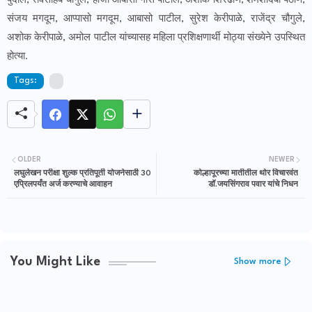
पुदाले, रावसाहेब चौगुले, हाजी आबासो गौस पाटील, अशोक शिरढोणे, शमशादबी पठाण,
संजय मगदूम, आप्पासो मगदूम, आबासो पाटील, सुरेश केरीपाळे, राजेंद्र चौगुले,
अशोक केरीपाळे, अमोल पाटील यांच्यासह महिला प्रशिक्षणार्थी मोठ्या संख्येने उपस्थित
होत्या.
Tags:
OLDER
NEWER
लघुलेखन परीक्षा शुल्क प्रतिपूर्ती योजनेसाठी 30
कोल्हापूरच्या मातीतील थोर विचारवंत
एप्रिलपर्यंत अर्ज करण्याचे आवाहन
डॉ.जयसिंगराव पवार यांचे निधन
You Might Like
Show more