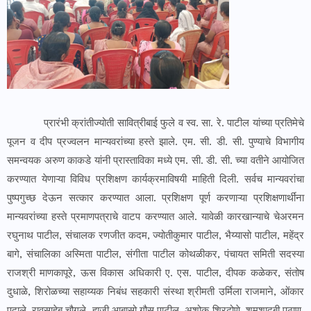
प्रारंभी क्रांतीज्योती सावित्रीबाई फुले व स्व. सा. रे. पाटील यांच्या प्रतिमेचे
पूजन व दीप प्रज्वलन मान्यवरांच्या हस्ते झाले. एम. सी. डी. सी. पुण्याचे विभागीय
समन्वयक अरुण काकडे यांनी प्रास्ताविका मध्ये एम. सी. डी. सी. च्या वतीने आयोजित
करण्यात येणाऱ्या विविध प्रशिक्षण कार्यक्रमाविषयी माहिती दिली. सर्वच मान्यवरांचा
पुष्पगुच्छ देऊन सत्कार करण्यात आला. प्रशिक्षण पूर्ण करणाऱ्या प्रशिक्षणार्थींना
मान्यवरांच्या हस्ते प्रमाणपत्राचे वाटप करण्यात आले. यावेळी कारखान्याचे चेअरमन
रघुनाथ पाटील, संचालक रणजीत कदम, ज्योतीकुमार पाटील, भैय्यासो पाटील, महेंद्र
बागे, संचालिका अस्मिता पाटील, संगीता पाटील कोथळीकर, पंचायत समिती सदस्या
राजश्री माणकापूरे, ऊस विकास अधिकारी ए. एस. पाटील, दीपक कळेकर, संतोष
दुधाळे, शिरोळच्या सहाय्यक निबंध सहकारी संस्था श्रीमती उर्मिला राजमाने, ओंकार