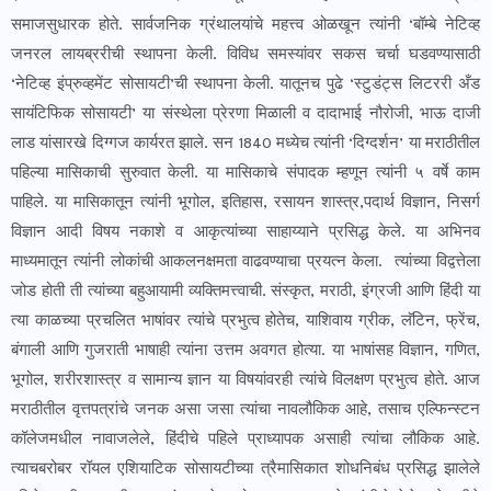
समाजसुधारक होते. सार्वजनिक ग्रंथालयांचे महत्त्व ओळखून त्यांनी ‘बॉम्बे नेटिव्ह
जनरल लायब्ररीची स्थापना केली. विविध समस्यांवर सकस चर्चा घडवण्यासाठी
‘नेटिव्ह इंप्रुव्हमेंट सोसायटी’ची स्थापना केली. यातूनच पुढे ‘स्टुडंट्स लिटररी अँड
सायंटिफिक सोसायटी’ या संस्थेला प्रेरणा मिळाली व दादाभाई नौरोजी, भाऊ दाजी
लाड यांसारखे दिग्गज कार्यरत झाले. सन 1840 मध्येच त्यांनी ‘दिग्दर्शन’ या मराठीतील
पहिल्या मासिकाची सुरुवात केली. या मासिकाचे संपादक म्हणून त्यांनी ५ वर्षे काम
पाहिले. या मासिकातून त्यांनी भूगोल, इतिहास, रसायन शास्त्र,पदार्थ विज्ञान, निसर्ग
विज्ञान आदी विषय नकाशे व आकृत्यांच्या साहाय्याने प्रसिद्ध केले. या अभिनव
माध्यमातून त्यांनी लोकांची आकलनक्षमता वाढवण्याचा प्रयत्न केला. त्यांच्या विद्वत्तेला
जोड होती ती त्यांच्या बहुआयामी व्यक्तिमत्त्वाची. संस्कृत, मराठी, इंग्रजी आणि हिंदी या
त्या काळच्या प्रचलित भाषांवर त्यांचे प्रभुत्व होतेच, याशिवाय ग्रीक, लॅटिन, फ्रेंच,
बंगाली आणि गुजराती भाषाही त्यांना उत्तम अवगत होत्या. या भाषांसह विज्ञान, गणित,
भूगोल, शरीरशास्त्र व सामान्य ज्ञान या विषयांवरही त्यांचे विलक्षण प्रभुत्व होते. आज
मराठीतील वृत्तपत्रांचे जनक असा जसा त्यांचा नावलौकिक आहे, तसाच एल्फिन्स्टन
कॉलेजमधील नावाजलेले, हिंदीचे पहिले प्राध्यापक असाही त्यांचा लौकिक आहे.
त्याचबरोबर रॉयल एशियाटिक सोसायटीच्या त्रैमासिकात शोधनिबंध प्रसिद्ध झालेले