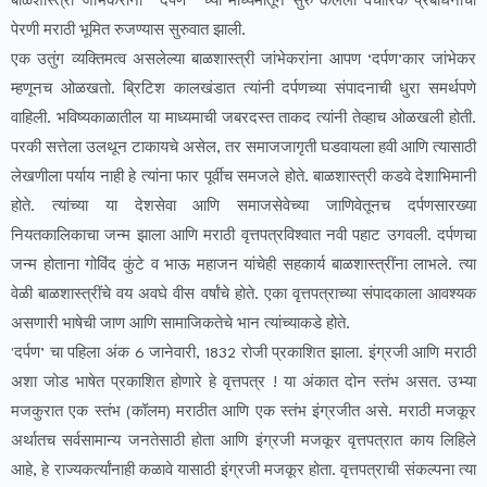
बाळशास्त्री जांभेकरांनी ' दर्पण ' च्या माध्यमातून सुरु केलेली वैचारिक प्रबोधनाची
पेरणी मराठी भूमित रुजण्यास सुरुवात झाली.
एक उतुंग व्यक्तिमत्व असलेल्या बाळशास्त्री जांभेकरांना आपण ‘दर्पण’कार जांभेकर
म्हणूनच ओळखतो. ब्रिटिश कालखंडात त्यांनी दर्पणच्या संपादनाची धुरा समर्थपणे
वाहिली. भविष्यकाळातील या माध्यमाची जबरदस्त ताकद त्यांनी तेव्हाच ओळखली होती.
परकी सत्तेला उलथून टाकायचे असेल, तर समाजजागृती घडवायला हवी आणि त्यासाठी
लेखणीला पर्याय नाही हे त्यांना फार पूर्वीच समजले होते. बाळशास्त्री कडवे देशाभिमानी
होते. त्यांच्या या देशसेवा आणि समाजसेवेच्या जाणिवेतूनच दर्पणसारख्या
नियतकालिकाचा जन्म झाला आणि मराठी वृत्तपत्रविश्वात नवी पहाट उगवली. दर्पणचा
जन्म होताना गोविंद कुंटे व भाऊ महाजन यांचेही सहकार्य बाळशास्त्रींना लाभले. त्या
वेळी बाळशास्त्रींचे वय अवघे वीस वर्षांचे होते. एका वृत्तपत्राच्या संपादकाला आवश्यक
असणारी भाषेची जाण आणि सामाजिकतेचे भान त्यांच्याकडे होते.
'दर्पण’ चा पहिला अंक 6 जानेवारी, 1832 रोजी प्रकाशित झाला. इंग्रजी आणि मराठी
अशा जोड भाषेत प्रकाशित होणारे हे वृत्तपत्र ! या अंकात दोन स्तंभ असत. उभ्या
मजकुरात एक स्तंभ (कॉलम) मराठीत आणि एक स्तंभ इंग्रजीत असे. मराठी मजकूर
अर्थातच सर्वसामान्य जनतेसाठी होता आणि इंग्रजी मजकूर वृत्तपत्रात काय लिहिले
आहे, हे राज्यकर्त्यांनाही कळावे यासाठी इंग्रजी मजकूर होता. वृत्तपत्राची संकल्पना त्या