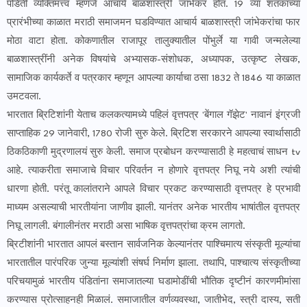
पंडिती व्यक्तिमत्त्व म्हणजे आचार्य बाळशास्त्री जांभेकर होत. 19 व्या शतकाच्या
प्रारंभीच्या काळात मराठी समाजमन घडविण्यात आचार्य बाळशास्त्री जांभेकरांचा फार
मोठा वाटा होता. कोकणातील राजापूर तालुक्यातील पोंभुर्ले या गावी जन्मलेल्या
बाळशास्त्रींनी अनेक विषयांचे अभ्यासक-संशोधक, अध्यापक, उत्कृष्ट लेखक,
सामाजिक कार्यकर्ते व पत्रकार म्हणून आपल्या कार्याचा ठसा 1832 ते 1846 या काळात
उमटवला.
भारतात ब्रिटिशांनी येताच कलकत्यामध्ये पहिलं वृत्तपत्र 'बेंगाल गॅझेट' नावानं इंग्रजी
साप्ताहिक 29 जानेवारी, 1780 रोजी सुरु केले. ब्रिटिश सरकारने आपल्या स्वार्थासाठी
ठिकठिकाणी मुद्रणालयं सुरु केली. समाज प्रबोधन करण्यासाठी हे महत्वाचं साधन tv
आहे. त्याकरीता समाजाचे विचार परिवर्तन न होणारे वृत्तपत्र निघू नये अशी त्यांची
धारणा होती. परंतू कालांतराने आपले विचार प्रकट करण्यासाठी वृत्तपत्र हे प्रभावी
माध्यम असल्याची भारतीयांना जाणीव झाली. यानंतर अनेक भारतीय भाषांतील वृत्तपत्र
निघू लागली. बंगालीनंतर मराठी असा भाषिक वृत्तपत्रांचा क्रम लागतो.
ब्रिटीशांनी भारतात आपलं बस्तान सार्वजनिक केल्यानंतर पाश्चिमात्य संस्कृती मूल्यांचा
भारतातील पारंपरिक जुन्या मूल्यांशी संषर्घ निर्माण झाला. तथापि, पाश्चात्य संस्कृतीच्या
परिचयामुळं भारतीय पंडितांना समाजातल्या घडामोडींची भौतिक दृष्टीनं कारणमीमांसा
करण्यास प्रोत्साहनही मिळालं. समाजातील वर्णव्यवस्था, जातीभेद, स्त्री दास्य, सती