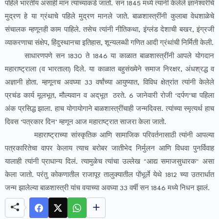
पहिले भारतीय असाही मान त्यांच्याकडे जातो. सन 1845 मध्ये त्यांनी केलेले ज्ञानेश्वरीचे
मुद्रण हे या ग्रंथाचे पहिले मुद्रण मानले जाते. बाळशास्त्रींनी कुलाबा वेधशाळेचे
संचालक म्हणूनही काम पाहिले. तसेच त्यांनी नीतिकथा, इंग्लंड देशाची बखर, इंग्रजी
व्याकरणाचा संक्षेप, हिंदुस्थानचा इतिहास, शून्यलब्धी गणित आदी ग्रंथांची निर्मिती केली.
साधारणपणे सन 1830 ते 1846 या काळात बाळशास्त्रींनी आपले योगदान
महाराष्ट्राला (व भारताला) दिले. या काळात बहुसंख्येने समाज निरक्षर, अंधश्रद्ध व
अज्ञानी होता. म्हणूनच अवघ्या 33 वर्षांच्या आयुष्यात, विविध क्षेत्रांत त्यांनी केलेले
प्रचंड कार्य मूलभूत, मौल्यवान व अद्‌भूत ठरते. 6 जानेवारी रोजी ‘दर्पण’चा पहिला
अंक प्रसिद्ध झाला. हाच योगायोगाने बाळशास्त्रींचाही जन्मदिवस. त्यांच्या स्मृत्यर्थ हाच
दिवस ‘पत्रकार दिन’ म्हणून आज महाराष्ट्रात साजरा केला जातो.
महाराष्ट्राच्या सांस्कृतिक आणि सामाजिक परिवर्तनासाठी त्यांनी आपल्या
पत्रकारितेचा वापर केलाय त्याच बरोबर जातीभेद निर्मुलन आणि विधवा पुनर्विवाह
यालाही त्यांनी प्राधान्य दिलं. त्यामुळेच त्यांचा उल्लेख "आद्य समाजसुधारक" असा
केला जातो. परंतु कोकणातील राजापूर तालुक्यातील पोंभूर्ले येथे 1812 च्या उतरार्धात
जन्म झालेल्या बाळशास्त्री यांच वयाच्या अवघ्या 33 वर्षी सन 1846 मध्ये निधन झालं.