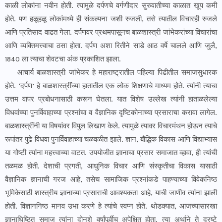
काळी लोकांना नवीन होती. त्यामुळे दर्पणचे वर्गणीदार सुरुवातीच्या काळात खूप कमी
होते. पण हळूहळू लोकांमध्ये ही संकल्पना जशी रुजली, तसे त्यातील विचारही रुजले
आणि प्रतिसाद वाढत गेला. दर्पणवर प्रथमपासूनच बाळशास्त्री जांभेकरांच्या विचारांचा
आणि व्यक्तिमत्त्वाचा ठसा होता. दर्पण अशा रितीने साडे आठ वर्षे चालले आणि जुलै,
1840 ला त्याचा शेवटचा अंक प्रकाशित झाला.
आचार्य बाळशास्त्री जांभेकर हे महाराष्ट्रातील पहिल्या पिढीतील समाजसुधारक
होते. ‘दर्पण’ हे बाळशास्त्रींच्या हातातील एक लोक शिक्षणाचे माध्यम होते. त्यांनी त्याचा
उत्तम वापर प्रबोधनासाठी करून घेतला. यात विशेष उल्लेख त्यांनी हाताळलेल्या
विधवांच्या पुनर्विवाहाच्या प्रश्नांचा व वैज्ञानिक दृष्टिकोनाच्या प्रसाराचा करावा लागेल.
बाळशास्त्रींनी या विषयांवर विपुल लिखाण केले. त्यामुळे त्यावर विचारमंथन होऊन त्याचे
रूपांतर पुढे विधवा पुनर्विवाहाच्या चळवळीत झाले. ज्ञान, बौद्धिक विकास आणि विद्याभ्यास
या गोष्टी त्यांना महत्त्वाच्या वाटत. उपयोजीत ज्ञानाचा प्रसार समाजात व्हावा, ही त्यांची
तळमळ होती. देशाची प्रगती, आधुनिक विचार आणि संस्कृतीचा विकास यासाठी
वैज्ञानिक ज्ञानाची गरज आहे, तसेच सामाजिक प्रश्नांकडे पाहण्याच्या विवेकनिष्ठ
भूमिकेसाठी शास्त्रीय ज्ञानाच्या प्रसाराची आवश्यकता आहे, याची जाणीव त्यांना झाली
होती. विज्ञाननिष्ठ मानव उभा करणे हे त्यांचे स्वप्न होते. थोडक्यात, आजच्यासारखा
ज्ञानाधिष्ठित समाज त्यांना दोनशे वर्षांपूर्वीच अपेक्षित होता. त्या अर्थाने ते द्रष्टे