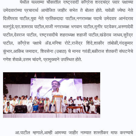
येथील यल्लाम्मा चौकातील राष्ट्रवादी काँग्रेस शरदचंद्र पवार पक्षाच्या
उमेदवारांच्या प्रचारार्थ आयोजित जाहीर सभेत ते बोलत होते. यावेळी ज्येष्ठ नेते
दिलीपराव पाटील,युवा नेते प्रतिकदादा पाटील,नगराध्यक्ष पदाचे उमेदवार आनंदराव
मलगुंडे,प्रा.शामराव पाटील,माजी नगराध्यक्ष भगवान पाटील,मुनीर पटवेकर,अरुणादेवी
पाटील,देवराज पाटील, राष्ट्रवादीचे शहराध्यक्ष शहाजी पाटील,खंडेराव जाधव,सुरेंद्र
पाटील, काँग्रेस पक्षाचे ॲड.मनिषा रोटे,राजेंद्र शिंदे,शाकीर तांबोळी,नंदकुमार
कुंभार,आकिब जमादार, शिवसेना (उबाठा) चे मानव गवंडी,बळीराज शेतकरी संघटनेचे
गणेश शेवाळे,उत्तम चांदणे, प्रामुख्याने उपस्थित होते.
आ.पाटील म्हणाले,आम्ही आमच्या जाहीर नाम्यात शास्तीकर माफ करण्याचे