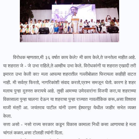
विरोधक म्हणतात,मी ३६ वर्षात काय केले? मी काय केले,ते जनतेला माहीत आहे.
या शहरात जे - जे उभा राहिले,ते आम्हीच उभा केले. विरोधकांनी या शहरात एखादी तरी
इमारत उभा केली का? मला आपल्या शहरातील गल्लीबोळात फिरायला काहीही वाटत
नाही. मी सर्वत्र फिरतो, नागरिकांशी संवाद करतो,प्रश्न समजून घेतो. कारण हे शहर
मलाच पुन्हा दुरुस्त करायचे आहे. तुम्ही आमच्या उमेदवारांना विजयी करा,या शहराच्या
विकासाला पुन्हा चालना देऊन या शहराचा पुन्हा राज्यात नावलौकिक करू,असा विश्वास
माजी मंत्री आ. जयंतराव पाटील यांनी उरुण ईश्वरपूर येथील जाहीर सभेत व्यक्त
केला.
सत्ता असो - नसो राज्य सरकार कडून विकास कामाला निधी कसा आणायचा हे मला
चांगलं कळत,असा टोलाही त्यांनी दिला.