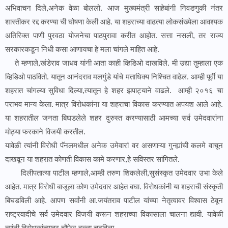
अभिवाचन दिले,अनेक वेळा बोललो. आज मुख्यमंत्री साहेबांनी निवडणुकी नंतर
शास्तीकर रद्द करण्या ची घोषणा केली आहे. या शहराच्या वाढत्या लोकसंख्येला आवश्यक
अतिरिक्त पाणी पुरवठा योजनेचा पाठपुरावा करीत आहोत. सत्ता नसली, तर राज्य
सरकारकडून निधी कसा आणायचा हे मला चांगले माहित आहे.
ते म्हणाले,खंडेराव जाधव यांनी आता काही व्हिडिओ दाखविले. मी उद्या तुम्हाला एक
व्हिडिओ पाठवितो. यातून आनंदराव मलगुंडे यांचे मताधिक्य निश्चित वाढेल. आम्ही पूर्वी या
शहरात चांगल्या सुविधा दिल्या,त्यातून हे शहर झपाट्याने वाढले. आम्ही २०१६ चा
पराभव मान्य केला. मात्र विरोधकांना या शहराचा विकास करण्यात अपयश आले आहे.
या शहरातील जनता बिघडलेले शहर दुरुस्त करण्यासाठी आमच्या सर्व उमेदवारांना
मोठ्या फरकाने विजयी करतील.
यावेळी त्यांनी विरोधी पॅनलमधील अनेक उमेवारां वर असणाऱ्या गुन्ह्यांची कलमे वाचून
दाखवून या शहरात कोणती विकास कामे करणार,हे सविस्तर सांगितले.
दिलीपतात्या पाटील म्हणाले,आम्ही तरुण शिकलेली,सुसंस्कृत उमेदवार उभा केले
आहेत. मात्र विरोधी बाजूला कोण उमेदवार आहेत बघा. विरोधकांनी या शहराची संस्कृती
बिघडविली आहे. आपण सर्वांनी आ.जयंतराव पाटील यांच्या नेतृत्वावर विश्वास ठेवून
राष्ट्रवादीचे सर्व उमेदवार विजयी करून शहराच्या विकासाला चालना द्यावी. यावेळी