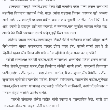
त्यांनी विरोधकांच्यावर चौफेर हल्ला चढविला.
आनंदराव मलगुंडे म्हणाले,आम्ही गेल्या वेळी जनतेचा कौल मान्य करून सत्ताधारी
मंडळींना विकासात सहकार्य केले. मात्र त्यांना शहराचा विकास करण्यात पूर्ण अपयश
आले आहे. पालकमंत्री म्हणतात,चोवीस बाय सात व भुयारी गटारीस मोठा निधी दिला
आहे. त्यांनी ते दाखवून द्यावे,नाव बदलतो. ते म्हणतात,मला मुंबईला जायला जमेल का?
आमचे नेते निधी आणायला समर्थ आहेत,तुम्ही चिंता करू नका.
खंडेराव जाधव म्हणाले,आमच्याकडून तिकडे गेलेले साहेबांच्या कामाचे कौतुक आणि
विरोधकांच्या भोंगळ कारभारावर प्रखर टीका करत होते. यावेळी त्यांनी लाव रे तो
व्हिडीओ म्हणत अँड चिमण डांगे यांचे अनेक व्हीडीओ मोठ्या पडद्यावर दाखविले.
यावेळी शहराध्यक्ष शहाजी पाटील,माजी नगराध्यक्षा अरुणादेवी पाटील,अरुण कांबळे,
गणेश शेवाळे,पुष्पलता खरात,रोझा किणीकर यांचीही भाषणे झाली. याप्रसंगी विजयराव
पाटील,महेश पाटील,एल.एन. शहा,संग्राम पाटील, विजय कुंभार,ॲड.धैर्यशील पाटील,
सुभाषराव सूर्यवंशी,दादासाहेब पाटील, शिवाजी वाटेगावकर, बाळासाहेब पाटील,सुस्मिता
जाधव,सुनिता जाधव यांच्यासह राष्ट्रवादी काँग्रेसचे पदाधिकारी, कार्यकर्ते,उमेदवार व
मतदार मोठ्या संख्येने उपस्थित होते.
प्रारंभी संचालक शैलेश पाटील यांनी स्वागत व प्रास्ताविक केले. माजी उप
नगराध्यक्ष शंकरराव चव्हाण यांनी आभार मानले.