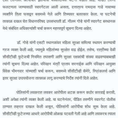
एका तरुणीवर अत्याचार झाल्याची धक्कादायक घटना घडली आहे. पीडित तरुणी
फलटणला जाण्यासाठी स्वारगेटला आली असता, दत्तात्रय रामदास गाडे नावाच्या
व्यक्तीने तिला फसवून बसमध्ये नेले आणि तिच्यावर बलात्कार केला. या घटनेची
तत्काळ दखल घेत विधानपरिषद उपसभापती डॉ. नीलम गोऱ्हे यांनी स्वारगेट बस्थानक
येथे संबंधित अधिकाऱ्यांशी चर्चा करून महत्त्वपूर्ण सूचना दिल्या आहेत.
डॉ. गोऱ्हे यांनी एसटी स्थानकांवर महिला सुरक्षा समित्या स्थापन करण्याची
गरज व्यक्त केली आहे, ज्यामुळे महिलांच्या सुरक्षेत वाढ होईल. तसेच, रात्रीच्या वेळी
सीसीटीव्ही फुटेजची नियमित तपासणी आणि सुरक्षा रक्षकांची संख्या वाढवण्याबाबतही
त्यांनी सूचना दिल्या आहेत. परिवहन मंत्री प्रताप सरनाईक आणि परिवहन आयुक्त
विवेक भीमनवार यांच्याशी चर्चा करून, बसमध्ये सीसीटीव्ही कॅमेरे, स्प्रिंकलर्स आणि
इतर सुरक्षा उपाययोजना तात्काळ लागू करण्याचे निर्देश त्यांनी दिले आहेत.
पोलिसांनी लवकरात लवकर आरोपीला अटक करून कठोर कारवाई करावी,
अशी अपेक्षा त्यांनी व्यक्त केली आहे. या घटनेनंतर, पीडित तरुणीने स्वारगेट पोलीस
ठाण्यात तक्रार दाखल केली असून, पोलिसांनी आरोपीचा शोध सुरू केला आहे.
सीसीटीव्ही फुटेजच्या आधारे आरोपीची ओळख पटवली गेली आहे आणि लवकरच त्याला