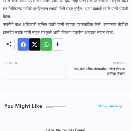
खाडे यांनी केले. प्रशासन आणि लाभार्थी दोघांनीही पारदर्शक कारभाराला महत्त्व दिले
तर निश्चितच गरीबी हटविण्यास त्याची मोठी मदत होईल, असा दावाही खाडे यांनी यावेळी
केला.
प्रारंभी कक्ष अधिकारी सुनिल माळी यांनी स्वागत प्रास्ताविक केले. सहाय्यक बीडीओ
ज्ञानदेव मडके यांनी मंजूर घरकुले आणि वितरण पत्रांचा अहवाल सादर केला.
OLDER
NEWER
नेट/सेट' परीक्षा सोळाव्यांदा उत्तीर्ण होण्याचा
अनोखा विक्रम
You Might Like
Show more
Error:
No results found