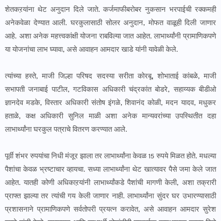
शेतकऱयांना थेट अनुदान दिले जाते. कर्जमाफीबरोबर नुकसान भरपाईची रक्कमही
अनेकवेळा देण्यात आली. घरकुलासाठी सोलर अनुदान, मोफत वाळूही दिली जाणार
आहे. अशा अनेक महत्त्वकांक्षी योजना राबविल्या जात आहेत. लाभार्थ्यांनी प्रामाणिकपणे
या योजनांचा लाभ घ्यावा, असे आवाहन आमदार खाडे यांनी यावेळी केले.
त्यांच्या हस्ते, माजी जिल्हा परिषद सदस्या सरीता कोरबू, शोभाताई कांबळे, माजी
सभापती जनाबाई पाटील, गटविकास अधिकारी चंद्रकांत बोडरे, सहाय्यक बीडीओ
ज्ञानदेव मडके, विस्तार अधिकारी संतोष इंगळे, शिवानंद कोळी, मदन यादव, मधुकर
हताळे, कक्ष अधिकारी सुनिल माळी अशा अनेक मान्यवरांच्या उपस्थितीत दहा
लाभार्थ्यांना घरकुल पत्राचे वितरण करण्यात आले.
पूर्वी शंभर रुपयांचा निधी मंजूर झाला तर लाभार्थ्यांना केवळ 15 रुपये मिळत होते. मधल्या
पैशांचा केवळ भ्रष्टाचार व्हायचा. सध्या लाभार्थ्यांना थेट खात्यावर पैसे जमा केले जात
आहेत. यातही कोणी अधिकाऱयांनी लाभार्थ्यांकडे पैशांची मागणी केली, अशा तक्रारी
प्राफ्त झाल्या तर त्यांची गय केली जाणार नाही. लाभार्थ्यांना सुंदर घर उभारण्यासाठी
प्रशासनाने प्रामाणिकपणे सर्वतोपरी प्रयत्न करावेत, असे आवाहन आमदार सुरेश