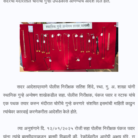
सदरचा मंदीरातील चोरीचा गुन्हा उघडकीस आणण्याचे आदेश दिले होते.
सदर आदेशाप्रमाणे पोलीस निरीक्षक सतिश शिंदे, स्था. गु. अ. शाखा यांनी
स्थानिक गुन्हे अन्वेषण शाखेकडील सहा. पोलीस निरीक्षक, पंकज पवार व स्टाफ यांचे
एक पथक तयार करुन मंदीरात चोरीचे गुन्हे करणारे संशयित इसमांची माहिती काढुन
त्यांचेवर कारवाई करणेकरीता आदेशीत केले होते.
त्या अनुशंगाने दि. १२/०१/२०२५ रोजी सहा पोलीस निरीक्षक पंकज पवार
यांना त्यांचे बातमीदाराकडून बातमी मिळाली की, रेकॉर्डवरील आरोपी अक्षय मोरे, रा