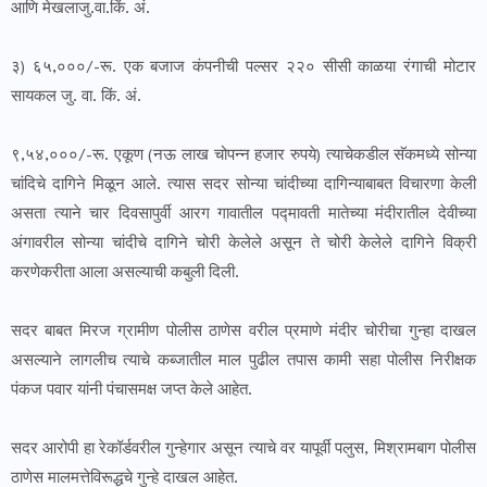
आणि मेखलाजु.वा.किं. अं.
३) ६५,०००/-रू. एक बजाज कंपनीची पल्सर २२० सीसी काळया रंगाची मोटार
सायकल जु. वा. किं. अं.
९,५४,०००/-रू. एकूण (नऊ लाख चोपन्न हजार रुपये) त्याचेकडील सॅकमध्ये सोन्या
चांदिचे दागिने मिळून आले. त्यास सदर सोन्या चांदीच्या दागिन्याबाबत विचारणा केली
असता त्याने चार दिवसापुर्वी आरग गावातील प‌द्मावती मातेच्या मंदीरातील देवीच्या
अंगावरील सोन्या चांदीचे दागिने चोरी केलेले असून ते चोरी केलेले दागिने विक्री
करणेकरीता आला असल्याची कबुली दिली.
सदर बाबत मिरज ग्रामीण पोलीस ठाणेस वरील प्रमाणे मंदीर चोरीचा गुन्हा दाखल
असल्याने लागलीच त्याचे कब्जातील माल पुढील तपास कामी सहा पोलीस निरीक्षक
पंकज पवार यांनी पंचासमक्ष जप्त केले आहेत.
सदर आरोपी हा रेकॉर्डवरील गुन्हेगार असून त्याचे वर यापूर्वी पलुस, मिश्रामबाग पोलीस
ठाणेस मालमत्तेविरूद्धचे गुन्हे दाखल आहेत.