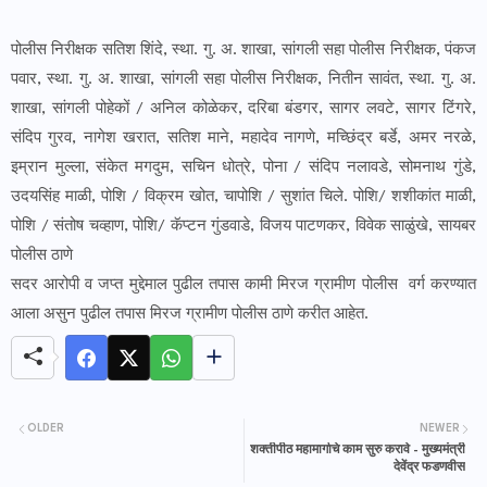
पोलीस निरीक्षक सतिश शिंदे, स्था. गु. अ. शाखा, सांगली सहा पोलीस निरीक्षक, पंकज
पवार, स्था. गु. अ. शाखा, सांगली सहा पोलीस निरीक्षक, नितीन सावंत, स्था. गु. अ.
शाखा, सांगली पोहेकों / अनिल कोळेकर, दरिबा बंडगर, सागर लवटे, सागर टिंगरे,
संदिप गुरव, नागेश खरात, सतिश माने, महादेव नागणे, मच्छिंद्र बर्डे, अमर नरळे,
इम्रान मुल्ला, संकेत मगदुम, सचिन धोत्रे, पोना / संदिप नलावडे, सोमनाथ गुंडे,
उदयसिंह माळी, पोशि / विक्रम खोत, चापोशि / सुशांत चिले. पोशि/ शशीकांत माळी,
पोशि / संतोष चव्हाण, पोशि/ कॅप्टन गुंडवाडे, विजय पाटणकर, विवेक साळुंखे, सायबर
पोलीस ठाणे
सदर आरोपी व जप्त मुद्देमाल पुढील तपास कामी मिरज ग्रामीण पोलीस वर्ग करण्यात
आला असुन पुढील तपास मिरज ग्रामीण पोलीस ठाणे करीत आहेत.
OLDER
NEWER
शक्तीपीठ महामार्गाचे काम सुरु करावे - मुख्यमंत्री
देवेंद्र फडणवीस