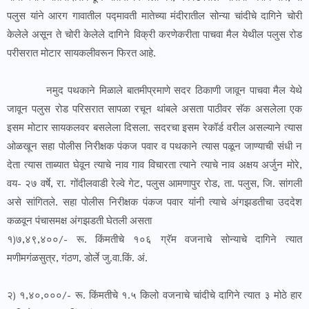
पलुस यांने आरग गावातील प‌द्मावती मातेच्या मंदीरातील सोन्या चांदीचे दागिने चोरी
केलेले असून ते चोरी केलेले दागिने विक्री करणेकरीता पाचवा मैल येथील पलुस रोड
परीसरात मोटार सायकलीवरून फिरत आहे.
नमुद पथकाने मिळाले बातमीप्रमाणे सदर ठिकाणी जावून पाचवा मैल येथे
जावून पलुस रोड परिसरात सापळा रचून थांबले असता पाठीवर सॅक असलेला एक
इसम मोटार सायकलवर बसलेला दिसला. सदरचा इसम रेकॉर्ड वरील असल्याने त्यास
ओळखून सहा पोलीस निरीक्षक पंकज पवार व पथकाने त्यास पळून जाण्याची संधी न
देता त्यास ताब्यात घेवून त्याचे नाव गाव विचारता त्याने त्याचे नाव अक्षय अर्जुन मोरे,
वय- २७ वर्षे, रा. गोंदीलवाडी रेल्वे गेट, पलुस आमणापुर रोड, ता. पलुस, जि. सांगली
असे सांगितले. सहा पोलीस निरीक्षक पंकज पवार यांनी त्याचे अंगझडतीचा उददेश
कळवून पंचासमक्ष अंगझडती घेतली असता
१)७,४९,४००/- रू. किंमतीचे १०६ ग्रॅम वजनाचे सोन्याचे दागिने त्यात
मणीमगंळसुत्र, गंठण, डोर्ले जु.वा.किं. अं.
२) १,४०,०००/- रू. किंमतीचे १.५ किलो वजनाचे चांदीचे दागिने त्यात ३ मोठे हार